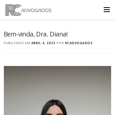
Saltar
para
Menu
conteúdo
HOME
QUEM SOMOS
EQUIPA
Bem-vinda, Dra. Diana!
PUBLICADO EM
ABRIL 4, 2025
POR
RCADVOGADOS
ÁREAS DE ACTUAÇÃO
PRO BONO
ARTIGOS
NOTÍCIAS
CONTACTOS