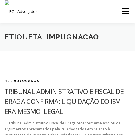
Saltar
para
Menu
conteúdo
HOME
QUEM SOMOS
EQUIPA
ETIQUETA:
IMPUGNACAO
ÁREAS DE ACTUAÇÃO
PRO BONO
ARTIGOS
NOTÍCIAS
CONTACTOS
RC - ADVOGADOS
TRIBUNAL ADMINISTRATIVO E FISCAL DE
BRAGA CONFIRMA: LIQUIDAÇÃO DO ISV
ERA MESMO ILEGAL
O Tribunal Administrativo Fiscal de Braga recentemente apoiou os
argumentos apresentados pela RC Advogados em relação à